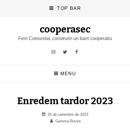
TOP BAR
cooperasec
Fem Comunitat, construïm un barri cooperatiu
Instagram
Twitter
Facebook
MENU
Enredem tardor 2023
Posted
26 de setembre de 2023
on
By
Gemma Rovira