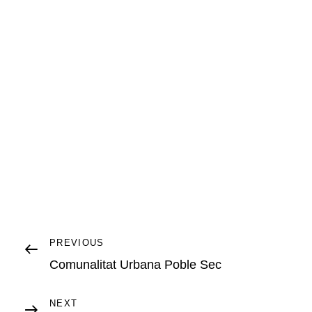
Navegació
Previous
PREVIOUS
Post
Comunalitat Urbana Poble Sec
d'entrades
Next
NEXT